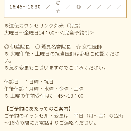
◎
16:45～18:30
／
／
◎
／
／
／
／
☆
※遺伝カウンセリング外来（院長）
火曜日～金曜日14：00～＜完全予約制＞
◎ 伊藤院長 ○ 鷲見名誉院長 ☆ 女性医師
※ 火曜午後・土曜日の担当医師は都度ご確認くださ
い。
※急な変更もございますのでご了承ください。
休診日 ：日曜・祝日
午後休診：月曜・水曜・金曜・土曜
※ 土曜の午前
受付は8：45～13：00
【ご予約にあたってのご案内】
ご予約のキャンセル・変更は、平日（月～金）の12時
～16時の間にお電話よりご連絡ください。