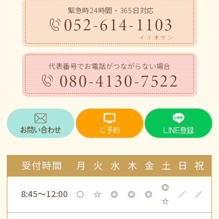
緊急時24時間・365日対応
052-614-1103
イイオサン
代表番号でお電話がつながらない場合
080-4130-7522
お問い合わせ
ご予約
LINE登録
受付時間
月
火
水
木
金
土
日
祝
◎
8:45～12:00
○
☆
◎
◎
◎
／
／
☆