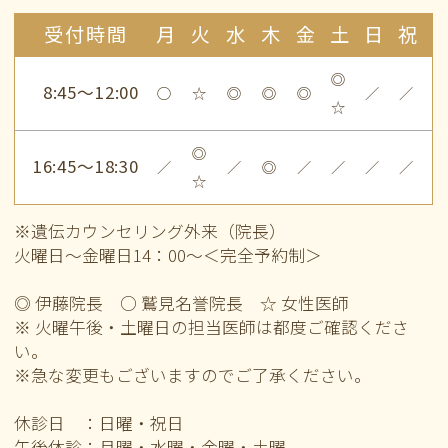
受付時間
月
火
水
木
金
土
日
祝
◎
8:45～12:00
○
☆
◎
◎
◎
／
／
☆
◎
16:45～18:30
／
／
◎
／
／
／
／
☆
※遺伝カウンセリング外来（院長）
火曜日～金曜日14：00～＜完全予約制＞
◎ 伊藤院長 ○ 鷲見名誉院長 ☆ 女性医師
※ 火曜午後・土曜日の担当医師は都度ご確認くださ
い。
※急な変更もございますのでご了承ください。
休診日 ：日曜・祝日
午後休診：月曜・水曜・金曜・土曜