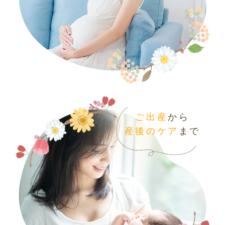
ご出産
から
産後のケア
まで