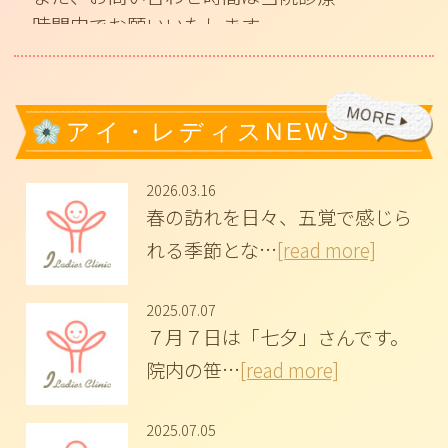
時間内でお願いいたします。
2025.12.13
プラセンタ注射（メルスモン）の取扱い開
アイ・レディスNEWS
始しました。
更年期、アンチエイジングでお悩みの方
2026.03.16
は、お気軽に
春の訪れを日々、五覚で感じら
お問い合わせ、ご相談ください。
れる季節とな…
[read more]
2025.10.01
NIPT（非侵襲性出生前遺伝学的検査）を
2025.07.07
開始いたしました。詳細は
こちら
７月７日は「七夕」さんです。
検査をご希望の方や詳細をご相談されたい
院内の笹…
[read more]
方は、お気軽に当院までお問い合わせくだ
さい。
2025.07.05