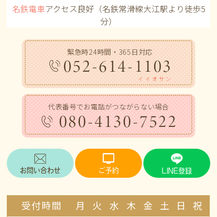
名鉄電車
アクセス良好（名鉄常滑線大江駅より徒歩5
分）
緊急時24時間・365日対応
052-614-1103
イイオサン
代表番号でお電話がつながらない場合
080-4130-7522
お問い合わせ
ご予約
LINE登録
受付時間
月
火
水
木
金
土
日
祝