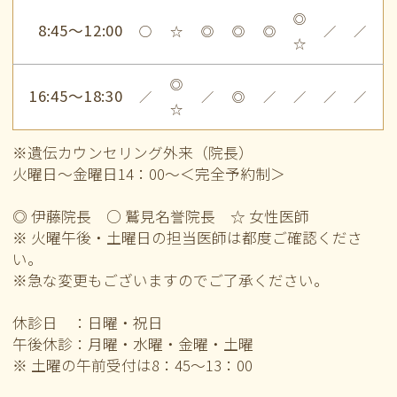
◎
8:45～12:00
○
☆
◎
◎
◎
／
／
☆
◎
16:45～18:30
／
／
◎
／
／
／
／
☆
※遺伝カウンセリング外来（院長）
火曜日～金曜日14：00～＜完全予約制＞
◎ 伊藤院長 ○ 鷲見名誉院長 ☆ 女性医師
※ 火曜午後・土曜日の担当医師は都度ご確認くださ
い。
※急な変更もございますのでご了承ください。
休診日 ：日曜・祝日
午後休診：月曜・水曜・金曜・土曜
※ 土曜の午前
受付は8：45～13：00