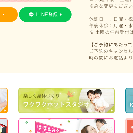
※急な変更もござ
約
LINE登録
休診日 ：日曜・
午後休診：月曜・
※ 土曜の午前
受付は
【ご予約にあたって
ご予約のキャンセル
時の間にお電話よ