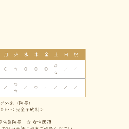
月
火
水
木
金
土
日
祝
◎
○
☆
◎
◎
◎
／
／
☆
◎
／
／
◎
／
／
／
／
☆
ング外来（院長）
：00～＜完全予約制＞
鷲見名誉院長 ☆ 女性医師
日の担当医師は都度ご確認ください。