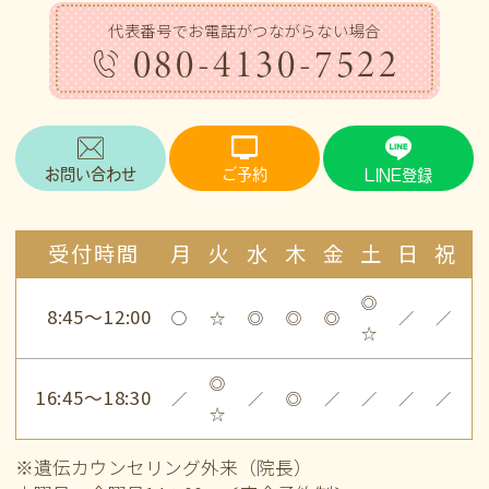
代表番号でお電話がつながらない場合
080-4130-7522
お問い合わせ
ご予約
LINE登録
受付時間
月
火
水
木
金
土
日
祝
◎
8:45～12:00
○
☆
◎
◎
◎
／
／
☆
◎
16:45～18:30
／
／
◎
／
／
／
／
☆
※遺伝カウンセリング外来（院長）