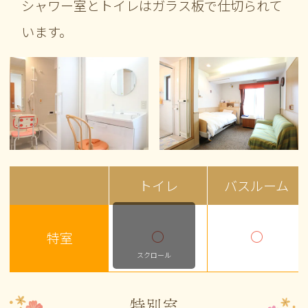
シャワー室とトイレはガラス板で仕切られて
います。
トイレ
バスルーム
〇
〇
特室
スクロール
特別室