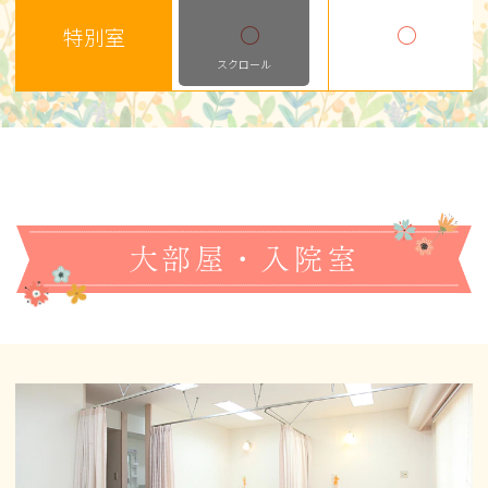
〇
〇
特別室
スクロール
大部屋・入院室