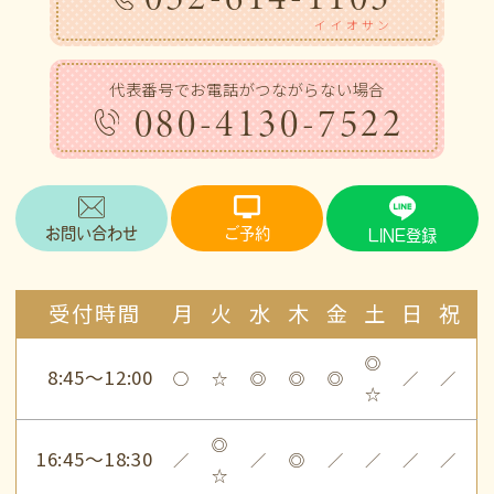
イイオサン
代表番号でお電話がつながらない場合
080-4130-7522
お問い合わせ
ご予約
LINE登録
受付時間
月
火
水
木
金
土
日
祝
◎
8:45～12:00
○
☆
◎
◎
◎
／
／
☆
◎
16:45～18:30
／
／
◎
／
／
／
／
☆