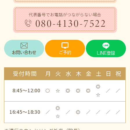
代表番号でお電話がつながらない場合
080-4130-7522
お問い合わせ
ご予約
LINE登録
受付時間
月
火
水
木
金
土
日
祝
◎
8:45～12:00
○
☆
◎
◎
◎
／
／
☆
◎
16:45～18:30
／
／
◎
／
／
／
／
☆