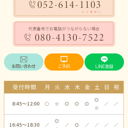
052-614-1103
イイオサン
代表番号でお電話がつながらない場合
080-4130-7522
お問い合わせ
ご予約
LINE登録
受付時間
月
火
水
木
金
土
日
祝
◎
8:45～12:00
○
☆
◎
◎
◎
／
／
☆
◎
16:45～18:30
／
／
◎
／
／
／
／