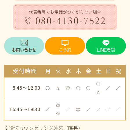
代表番号でお電話がつながらない場合
080-4130-7522
お問い合わせ
ご予約
LINE登録
受付時間
月
火
水
木
金
土
日
祝
◎
8:45～12:00
○
☆
◎
◎
◎
／
／
☆
◎
16:45～18:30
／
／
◎
／
／
／
／
☆
※遺伝カウンセリング外来（院長）