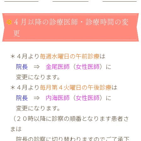
４月以降の診療医師・診療時間の変
更
＊４月より
毎週水曜日の午前診療
は
院長
⇒
金尾医師
（
女性医師
）に
変更になります。
＊４月より
毎月第４火曜日の午後診療
は
院長
⇒
内海医師
（
女性医師
）に
変更になります。
（２０時以降に診察の順番となります患者さ
まは
院長の診察に切り替わりますのでご了承下