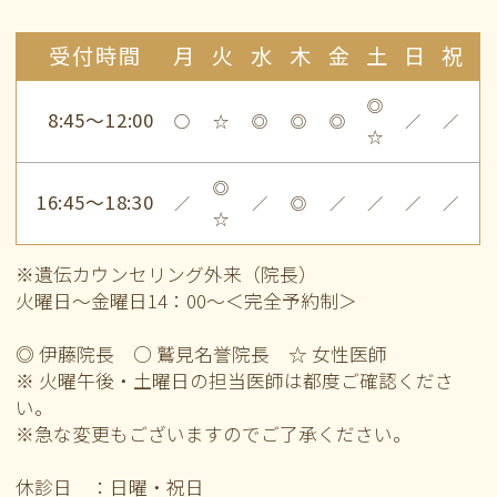
受付時間
月
火
水
木
金
土
日
祝
◎
8:45～12:00
○
☆
◎
◎
◎
／
／
☆
◎
16:45～18:30
／
／
◎
／
／
／
／
☆
※遺伝カウンセリング外来（院長）
火曜日～金曜日14：00～＜完全予約制＞
◎ 伊藤院長 ○ 鷲見名誉院長 ☆ 女性医師
※ 火曜午後・土曜日の担当医師は都度ご確認くださ
い。
※急な変更もございますのでご了承ください。
休診日 ：日曜・祝日